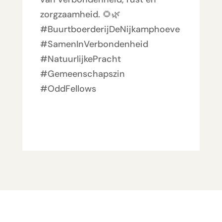
zorgzaamheid. 🌻🌿
#BuurtboerderijDeNijkamphoeve
#SamenInVerbondenheid
#NatuurlijkePracht
#Gemeenschapszin
#OddFellows